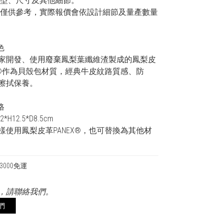
版型、尺寸及其他細節。
格僅供參考，實際報價會依設計細節及量產數量
色
家開發、使用廢棄鳳梨葉纖維渣製成的鳳梨皮
EX®作為貝殼包材質，經典牛皮紋路質感、防
擦拭保養。
格
H12.5*D8.5cm
樣使用鳳梨皮革PANEX®，也可替換為其他材
000免運
，請聯絡我們。
們