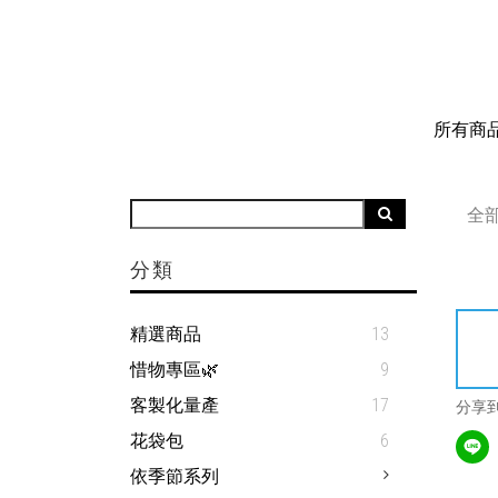
所有商
全
分類
精選商品
13
惜物專區🌿
9
客製化量產
17
分享
花袋包
6
依季節系列