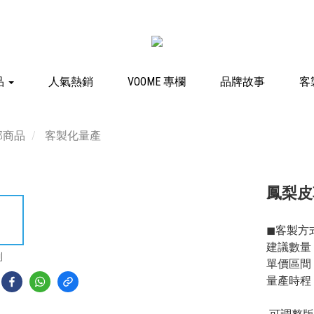
品
人氣熱銷
VOOME 專欄
品牌故事
客
部商品
客製化量產
鳳梨皮
◼︎客製方
建議數量：
到
單價區間：
量產時程：