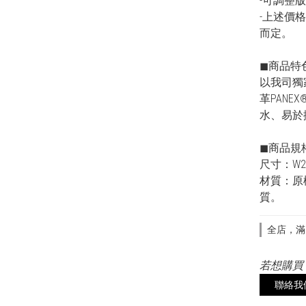
-可調整
-上述價
而定。
◼︎商品特
以我司獨
革PAN
水、易於
◼︎商品規
尺寸：W22*
材質：原
質。
全店，滿3
若想購買
聯絡我