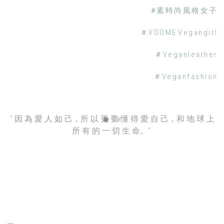
＃素 時 尚 風 格 女 子
＃ V O O M E V e g a n g i r l
＃ V e g a n l e a t h e r
＃ V e g a n f a s h i o n
" 因 為 愛 人 如 己，所 以 更 要 懂 得 愛 自 己，和 地 球 上
所 有 的 一 切 生 命。"