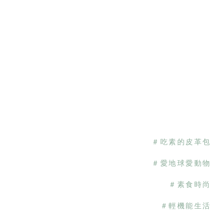
＃ 吃 素 的 皮 革 包
＃ 愛 地 球 愛 動 物
＃ 素 食 時 尚
＃ 輕 機 能 生 活