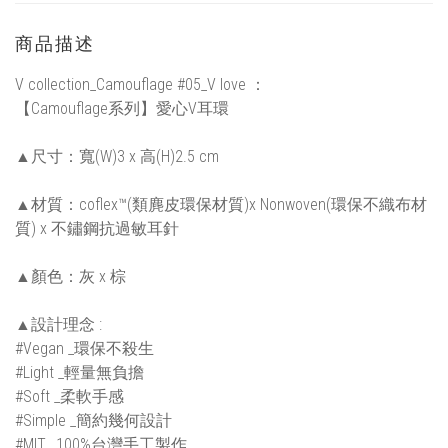
商品描述
V collection_Camouflage #05_V love ：
【Camouflage系列】愛心V耳環
▲尺寸：寬(W)3 x 高(H)2.5 cm
▲材質：coflex™(類麂皮環保材質)x Nonwoven(環保不織布材
質) x 不鏽鋼抗過敏耳針
▲顏色：灰 x 棕
▲設計理念 :
#Vegan _環保不殺生
#Light _輕量無負擔
#Soft _柔軟手感
#Simple _簡約幾何設計
#MIT_ 100%台灣手工製作