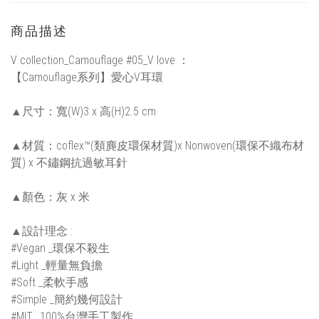
商品描述
V collection_Camouflage #05_V love ：
【Camouflage系列】愛心V耳環
▲尺寸：寬(W)3 x 高(H)2.5 cm
▲材質：coflex™(類麂皮環保材質)x Nonwoven(環保不織布材
質) x 不鏽鋼抗過敏耳針
▲顏色：灰 x 米
▲設計理念 :
#Vegan _環保不殺生
#Light _輕量無負擔
#Soft _柔軟手感
#Simple _簡約幾何設計
#MIT_ 100%台灣手工製作