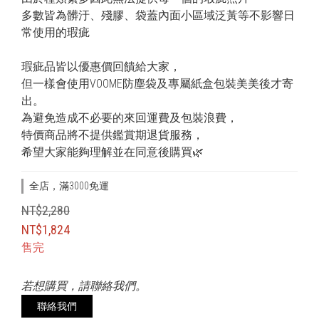
多數皆為髒汙、殘膠、袋蓋內面小區域泛黃等不影響日
常使用的瑕疵
瑕疵品皆以優惠價回饋給大家，
但一樣會使用VOOME防塵袋及專屬紙盒包裝美美後才寄
出。
為避免造成不必要的來回運費及包裝浪費，
特價商品將不提供鑑賞期退貨服務，
希望大家能夠理解並在同意後購買🌿
全店，滿3000免運
NT$2,280
NT$1,824
售完
若想購買，請聯絡我們。
聯絡我們