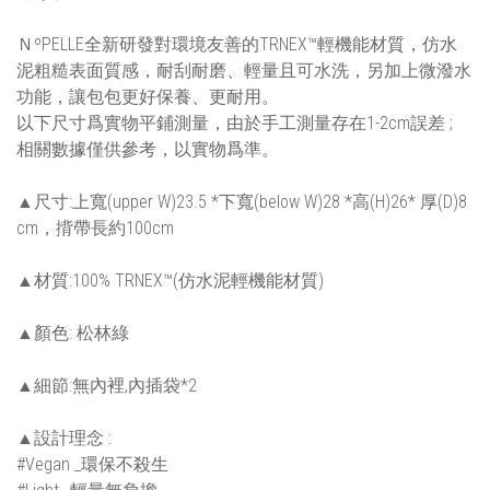
ＮºPELLE全新研發對環境友善的TRNEX™輕機能材質，仿水
泥粗糙表面質感，耐刮耐磨、輕量且可水洗，另加上微潑水
功能，讓包包更好保養、更耐用。
以下尺寸爲實物平鋪測量，由於手工測量存在1-2cm誤差 ;
相關數據僅供參考，以實物爲準。
▲尺寸:上寬(upper W)23.5 *下寬(below W)28 *高(H)26* 厚(D)8
cm，揹帶長約100cm
▲材質:100% TRNEX™(仿水泥輕機能材質)
▲顏色: 松林綠
▲細節:無內裡,內插袋*2
▲設計理念 :
#Vegan _環保不殺生