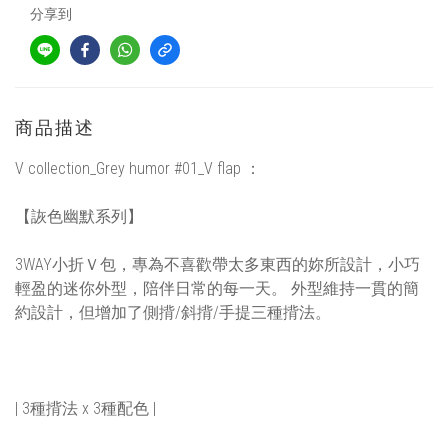
分享到
商品描述
V collection_Grey humor #01_V flap ：
【詼色幽默系列】
3WAY小折Ｖ包，專為不喜歡帶太多東西的妳所設計，小巧
輕盈的迷你外型，陪伴日常的每一天。 外型維持一貫的簡
約設計，但增加了側揹/斜揹/手提三種揹法。
| 3種揹法 x 3種配色 |