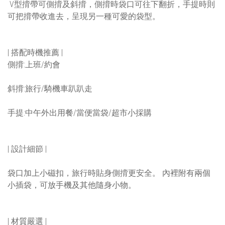
V型揹帶可側揹及斜揹，側揹時袋口可往下翻折，手提時則
可把揹帶收進去，呈現另一種可愛的袋型。
| 搭配時機推薦 |
側揹:上班/約會
斜揹:旅行/騎機車趴趴走
手提:中午外出用餐/當便當袋/超市小採購
| 設計細節 |
袋口加上小磁扣，旅行時貼身側揹更安全。 內裡附有兩個
小插袋，可放手機及其他隨身小物。
| 材質嚴選 |