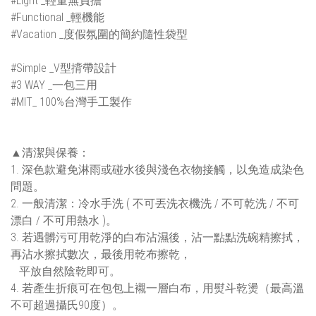
#Light _輕量無負擔
#Functional _輕機能
#Vacation _度假氛圍的簡約隨性袋型
#Simple _V型揹帶設計
#3 WAY _一包三用
#MIT_ 100%台灣手工製作
▲清潔與保養：
1. 深色款避免淋雨或碰水後與淺色衣物接觸，以免造成染色
問題。
2. 一般清潔：冷水手洗 ( 不可丟洗衣機洗 / 不可乾洗 / 不可
漂白 / 不可用熱水 )。
3. 若遇髒污可用乾淨的白布沾濕後，沾一點點洗碗精擦拭，
再沾水擦拭數次，最後用乾布擦乾，
平放自然陰乾即可。
4. 若產生折痕可在包包上襯一層白布，用熨斗乾燙（最高溫
不可超過攝氏90度）。