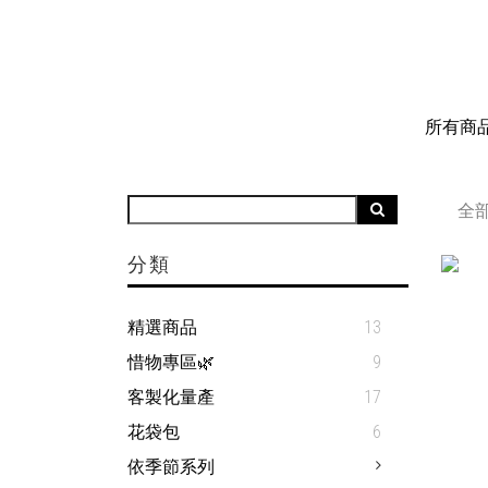
所有商
全
分類
精選商品
13
惜物專區🌿
9
客製化量產
17
花袋包
6
依季節系列